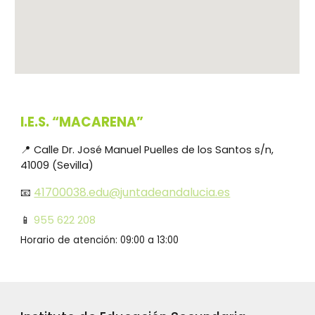
I.E.S. “MACARENA”
📍
C
alle
Dr. José Manuel Puelles de los Santos
s/n
,
41009 (Sevilla)
41700038.edu@juntadeandalucia.es
📧
📱
955 622 208
Horario de atención: 09:00 a 13:00