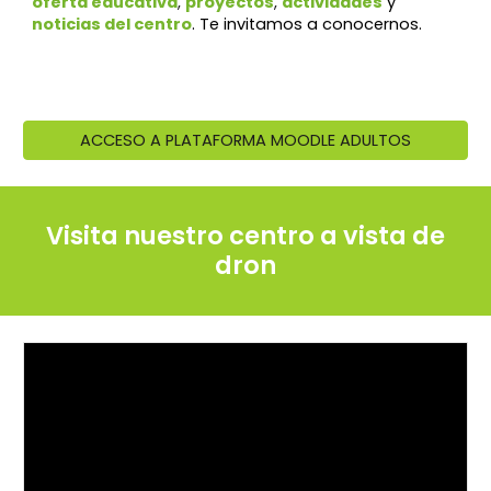
oferta educativa
,
proyectos
,
actividades
y
noticias del centro
. Te invitamos a conocernos.
ACCESO A PLATAFORMA MOODLE ADULTOS
Visita nuestro centro a vista de
dron